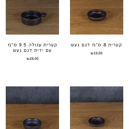
קערית 8 ס"מ דגם געש
קערית עגולה 9.5 ס"מ
עם ידית דגם געש
₪
19.00
₪
28.00