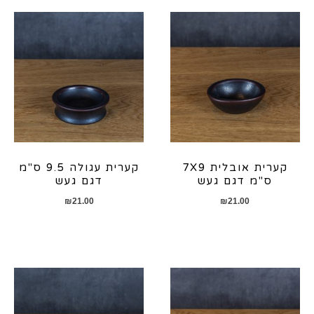
קערית אובלית 7X9
קערית עגולה 9.5 ס"מ
ס"מ דגם געש
דגם געש
₪
21.00
₪
21.00