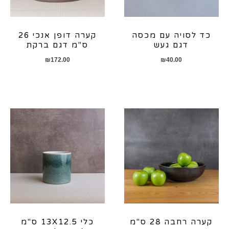
כד לסויה עם מכסה
קערה דופן אנכי 26
דגם געש
ס"מ דגם ברקת
₪
172.00
₪
40.00
קערה רחבה 28 ס"מ
כלי 13X12.5 ס"מ