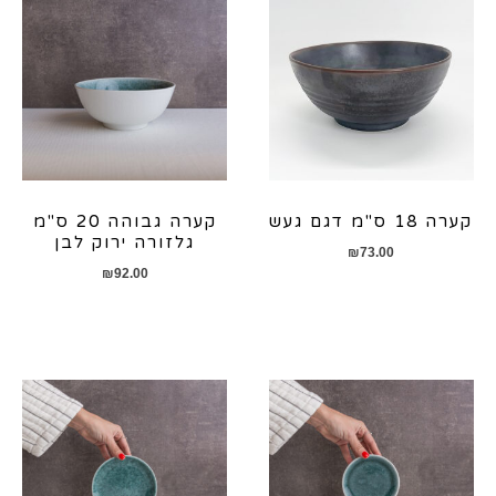
קערה 18 ס"מ דגם געש
קערה גבוהה 20 ס"מ
גלזורה ירוק לבן
₪
73.00
₪
92.00