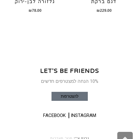
דגם ברקת
גלזורה לבן-ירוק
₪
78.00
₪
229.00
LET'S BE FRIENDS
10% הנחה למצטרפים חדשים
להצטרפות
FACEBOOK
INSTAGRAM
נבנה ע''י
מנצ' מערכות