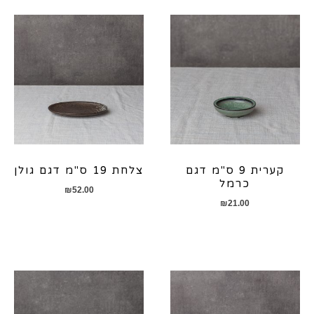
קערית 9 ס"מ דגם
צלחת 19 ס"מ דגם גולן
כרמל
₪
52.00
₪
21.00