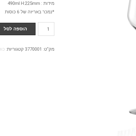
מידות : 490ml H:225mm
*נמכר באריזה של 6 כוסות
כמות
הוספה לסל
של
מארז
מק"ט:
3770001
קטגוריות:
כוס
6
כוסות
יין
אדום
Revolution