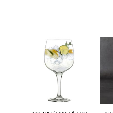
ידית
מארז 6 כוסות ג'ין אנד טוניק