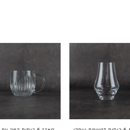
מארז 6 כוסות לטעימת וויסקי
מארז 6 כוסות קפה עם 