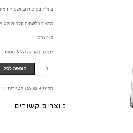
בעלת בסיס רחב ושטוח המענ
מתאימהלשתיה קלה וקוקטייל
460 מ"ל
*נמכר באריזה של 6 כוסות
כמות
הוספה לסל
של
מארז
מק"ט:
1590009
קטגוריה:
בר 
6
כוסות
מוצרים קשורים
הייבול
מסדרת
POWER