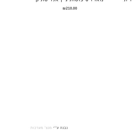
₪
210.00
נבנה ע''י
מנצ' מערכות