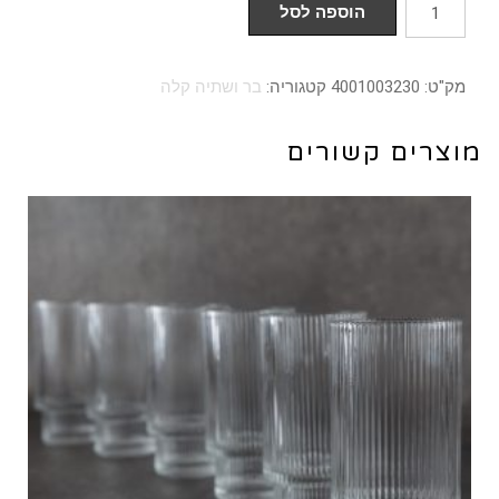
כמות
הוספה לסל
של
מארז
מק"ט:
4001003230
קטגוריה:
בר ושתיה קלה
6
כוסות
מוצרים קשורים
הייבול
220
מל
דגם
זוהר