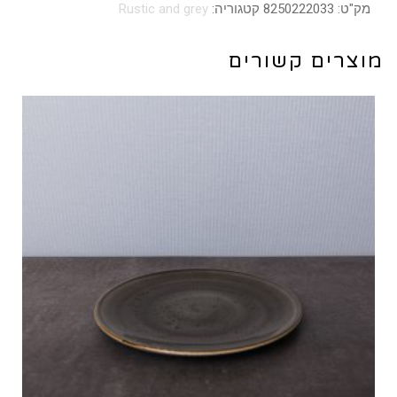
מק"ט:
8250222033
קטגוריה:
Rustic and grey
אובלית
צרה
מוצרים קשורים
33
ס"מ
דגם
Rustic
בצבע
לבן