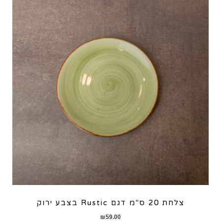
בצבע
אפור
צלחת 20 ס"מ דגם Rustic בצבע ירוק
₪
59.00