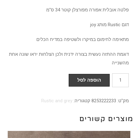
פלטה אובלית אפורה מפורצלן קוטר 34 ס"מ
דגם Rustic מותג joy
מתאימה לחימום במיקרו ולשטיפה במדיח הכלים
דוגמת ההתזה נעשית בצורה ידנית ולכן הצלחות יראו שונה אחת
מהשנייה
כמות
הוספה לסל
של
פלטה
מק"ט:
8253222233
קטגוריה:
Rustic and grey
אובלית
34
מוצרים קשורים
ס"מ
דגם
Rustic