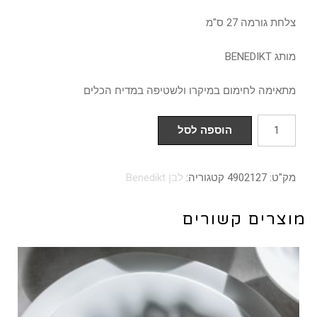
צלחת גורמה 27 ס"מ
מותג BENEDIKT
מתאימה לחימום במיקרו ולשטיפה במדיח הכלים
כמות
הוספה לסל
של
צלחת
מק"ט:
4902127
קטגוריה:
לבן Benedikt
גורמה
27
מוצרים קשורים
ס"מ
דגם
VERONA