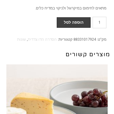
מתאים לחימום במיקרוגל ולניקוי במדיח כלים.
כמות
הוספה לסל
של
צלחת
מק"ט:
88331017924
קטגוריות:
הסדרה הדו צדדית
,
שונות
עמוקה/שטוחה
דו
מוצרים קשורים
צדדית
24
ס"מ
דגם
הילה