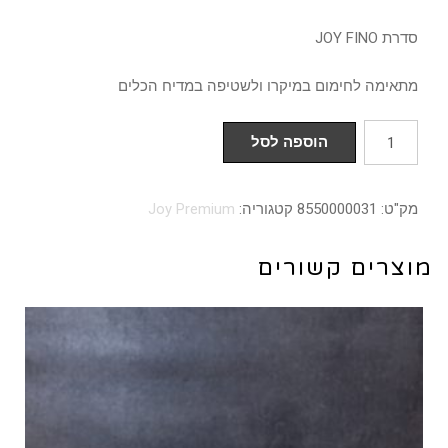
סדרת JOY FINO
מתאימה לחימום במיקרו ולשטיפה במדיח הכלים
כמות
הוספה לסל
של
צלחת
מק"ט:
8550000031
קטגוריה:
Joy Premium
שטוחה
עם
מוצרים קשורים
שוליים
רחבים
31
ס"מ
סדרת
FINO