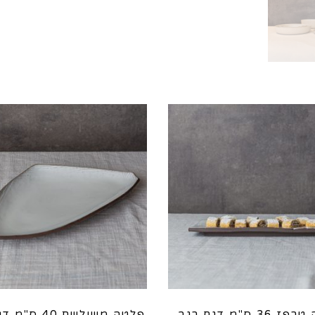
פלטה טרפז 36 ס"מ דגם רגב
פלטה משולשת 40