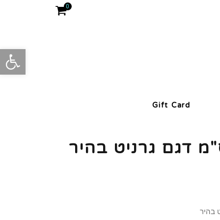
0
פתח סרגל
Gift Card
ת 19 ס"מ דגם גרניט בהיר