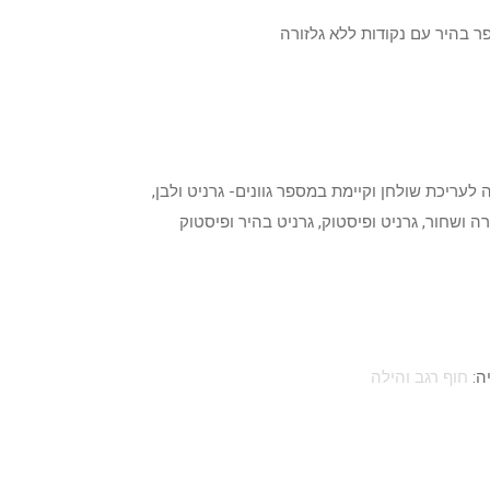
 בהיר עם נקודות ללא גלזורה
 רחבה לעריכת שולחן וקיימת במספר גוונים- גרניט ולבן,
רה ושחור, גרניט ופיסטוק, גרניט בהיר ופיסטוק
ה:
חוף רגב והילה