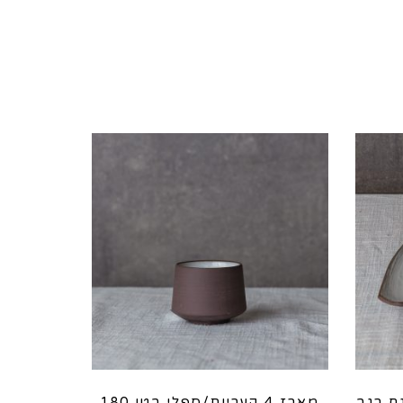
 ס"מ דגם רגב
מארז 4 קעריות/ספלי בטן 180