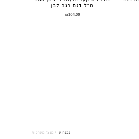
מ"ל דגם רגב לבן
₪
104.00
נבנה ע''י
מנצ' מערכות