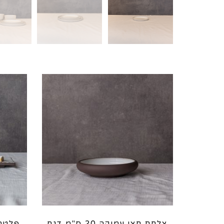
צלחת חצי עמוקה 20 ס"מ דגם