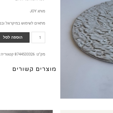
מותג JOY
מתאים לשימוש במיקרוגל ובמ
כמות
הוספה לסל
של
צלחת
מק"ט:
8744533326
קטגוריה:
26
ס"מ
מוצרים קשורים
דגם
ACE