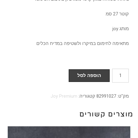
קוטר 27 סמ
מותג joy
מתאימה לחימום במיקרו ולשטיפה במדיח הכלים
כמות
הוספה לסל
של
צלחת
מק"ט:
82991027
קטגוריה:
Joy Premium
27
סמ
מוצרים קשורים
דגם
רותם