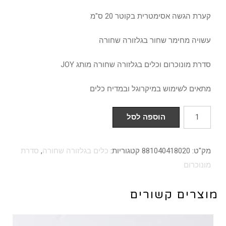
קערת הגשה אסימטרית בקוטר 20 ס"מ
עשויה מחימר שחור בגלזורה שחורה
סדרת מונוכרום וכלים בגלזורה שחורה מותג JOY
מתאים לשימוש במיקרוגל ובמדיח כלים
כמות
הוספה לסל
של
קערה
מק"ט:
881040418020
קטגוריות:
כלים בגלזורה שחורה
,
סדרת
אסימטרית
מונוכרום
20
ס"מ
מוצרים קשורים
חימר
בגלזורה
שחורה