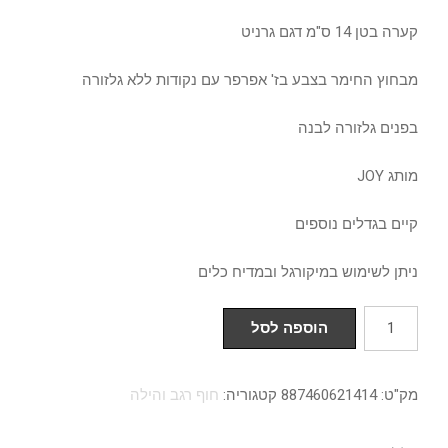
קערה בטן 14 ס"מ דגם גרניט
מבחוץ החימר בצבע בז' אפרפר עם נקודות ללא גלזורה
בפנים גלזורה לבנה
מותג JOY
קיים בגדלים נוספים
ניתן לשימוש במיקורגל ובמדיח כלים
כמות
הוספה לסל
של
קערה
מק"ט:
887460621414
קטגוריה:
חוף רגב והילה
בטן
14