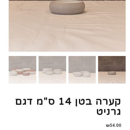
קערה בטן 14 ס"מ דגם
גרניט
₪
54.00