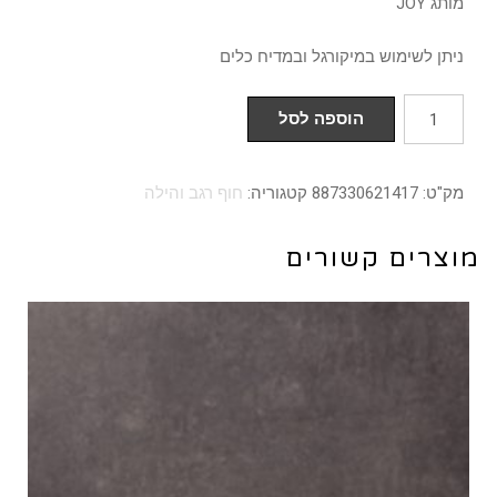
מותג JOY
ניתן לשימוש במיקורגל ובמדיח כלים
כמות
הוספה לסל
של
קערה
מק"ט:
887330621417
קטגוריה:
חוף רגב והילה
בטן
17
מוצרים קשורים
ס"מ
דגם
הילה