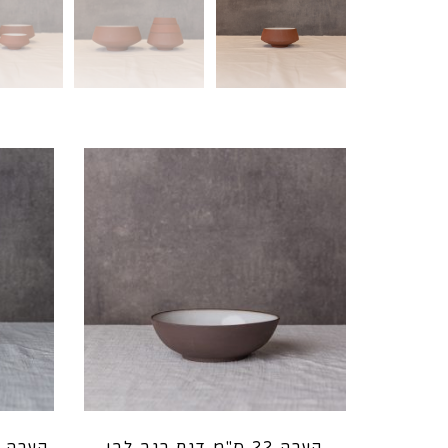
קערה 22 ס"מ דגם רגב לבן
קערה בטן 14 ס"מ 