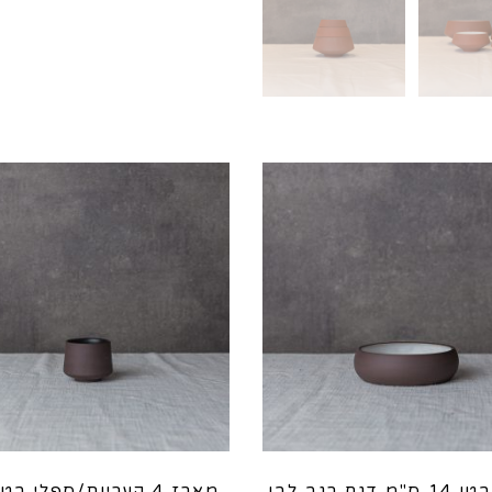
דגם
טרה
דגם רגב לבן