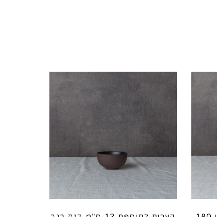
מארז 4 קעריות/ספלי בטן 180
קערית לתוספת 12 ס"מ דגם רגב