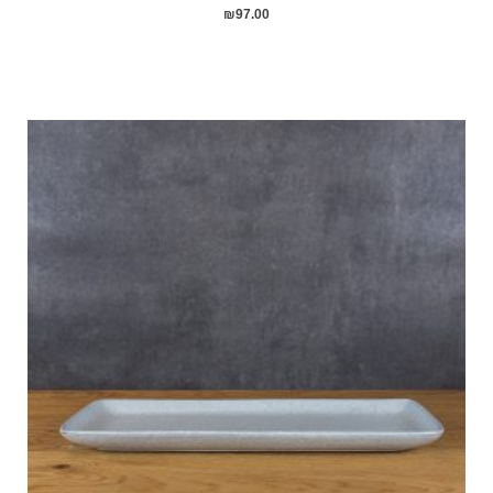
₪
97.00