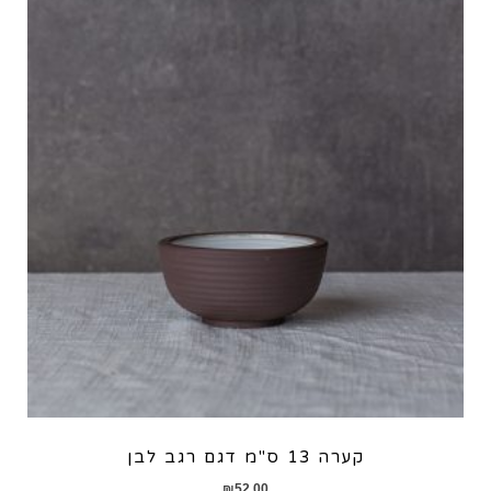
קערה 13 ס"מ דגם רגב לבן
₪
52.00