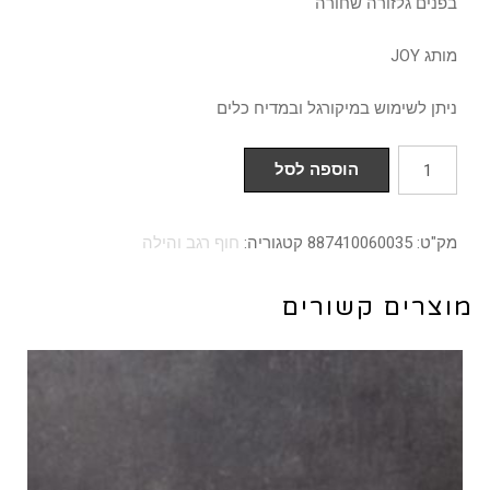
בפנים גלזורה שחורה
מותג JOY
ניתן לשימוש במיקורגל ובמדיח כלים
כמות
הוספה לסל
של
קערה
מק"ט:
887410060035
קטגוריה:
חוף רגב והילה
13
ס"מ
מוצרים קשורים
דגם
רגב
שחור