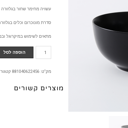
עשויה מחימר שחור בגלזורה 
סדרת מונוכרום וכלים בגלזורה 
מתאים לשימוש במיקרוגל ובמ
כמות
הוספה לסל
של
קערה
מק"ט:
881040622456
קטגורי
15
ס"מ
מוצרים קשורים
מחימר
בגלזורה
שחורה