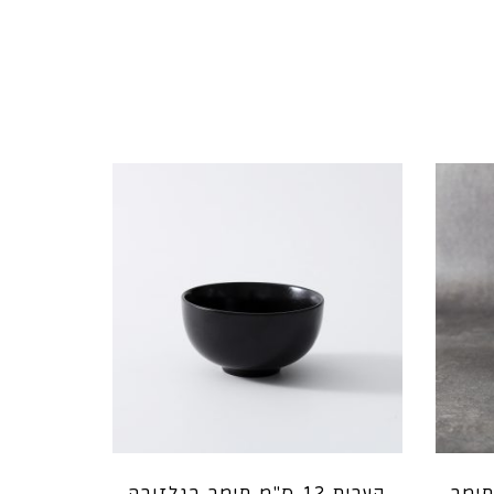
חימר
קערית 12 ס"מ חימר בגלזורה