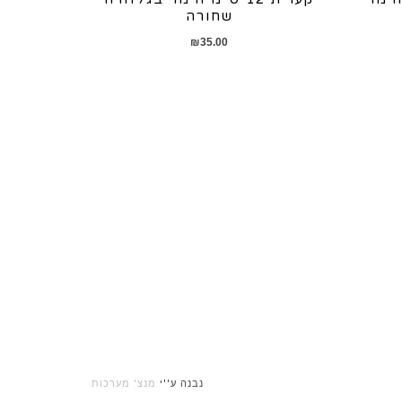
שחורה
₪
35.00
נבנה ע''י
מנצ' מערכות