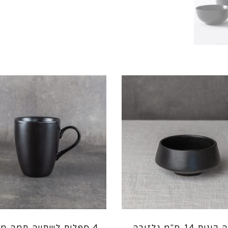
קערה קונית 14 ס"מ גלזורה
4 ספלים לשתייה חמה מ