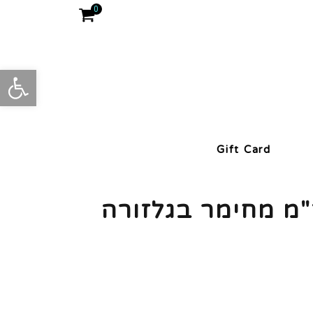
0
פתח סרגל
Gift Card
ה 15 ס"מ מחימר בגלזורה