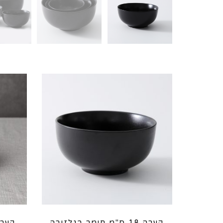
קערה 18 ס"מ חימר בגלזורה