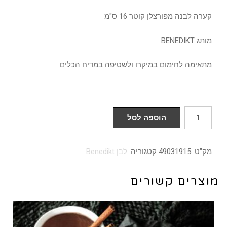
קערה לבנה מפורצלן קוטר 16 ס"מ
מותג BENEDIKT
מתאימה לחימום במיקרו ולשטיפה במדיח הכלים
כמות
הוספה לסל
של
קערה
מק"ט:
49031915
קטגוריה:
לבן Benedikt
16
ס"מ
מוצרים קשורים
דגם
BASIC