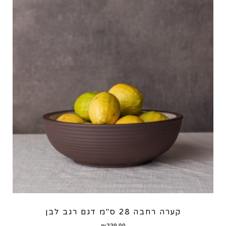
קערה רחבה 28 ס"מ דגם רגב לבן