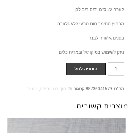
קערה 22 ס"מ דגם רגב לבן
מבחוץ החימר חום טבעי ללא גלזורה
בפנים גלזורה לבנה
ניתן לשימוש במיקורגל ובמדיח כלים
כמות
הוספה לסל
של
קערה
מק"ט:
88736041679
קטגוריות:
חוף רגב והילה
,
שונות
22
ס"מ
מוצרים קשורים
דגם
רגב
לבן