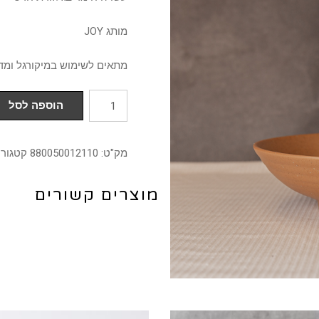
מותג JOY
מתאים לשימוש במיקורגל ומד
כמות
הוספה לסל
של
קערה
מק"ט:
880050012110
קטגורי
24
ס"מ
מוצרים קשורים
גלזורה
חרס