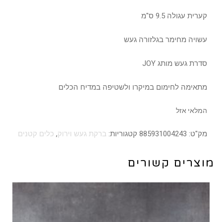
קערית עגולה 9.5 ס"מ
עשויה מחימר בגלזורה געש
סדרת געש מותג JOY
מתאימה לחימום במיקרו ולשטיפה במדיח הכלים
המלאי אזל
מק"ט:
885931004243
קטגוריות:
ברקת געש וירוק
,
כלים קטנים
מוצרים קשורים