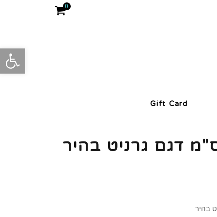
0
פתח סרגל
Gift Card
רית 10 ס"מ דגם גרניט בהיר