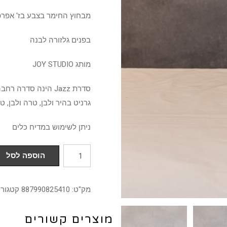
מבחוץ החימר בצבע בז' אפרפר
בפנים גלזורה לבנה
מותג JOY STUDIO
סדרת Jazz הינה סדרה
גרניט בהיר ולבן, טרה ולבן, ט
ניתן לשימוש במדיח כלים
כמות
הוספה לסל
של
קערית
מק"ט:
887990825410
קטגורי
10
ס"מ
מוצרים קשורים
דגם