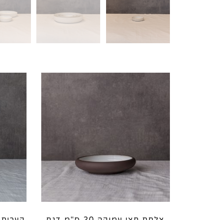
צלחת חצי עמוקה 20 ס"מ דגם