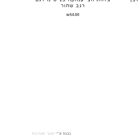
רגב שחור
₪
54.00
נבנה ע''י
מנצ' מערכות