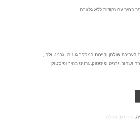
 בהיר עם נקודות ללא גלזורה
 רחבה לעריכת שולחן וקיימת במספר גוונים- גרניט ולבן,
רה ושחור, גרניט ופיסטוק, גרניט בהיר ופיסטוק
ה:
חוף רגב והילה