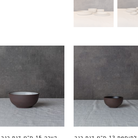
גרניט
בהיר
סדרת
Jazz
קערית לתוספת 12 ס"מ דגם רגב
קערה 15 ס"מ דגם רגב לבן