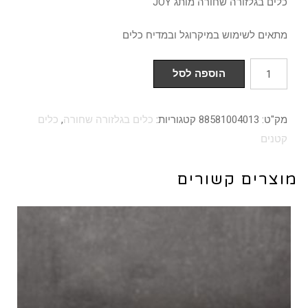
כלים בגלזורה שחורה מותג JOY
מתאים לשימוש במיקרוגל ובמדיח כלים
כמות
הוספה לסל
של
קערית
מק"ט:
88581004013
קטגוריות:
כלים בגלזורה שחורה
,
כלים
9
קטנים
ס"מ
גלזורה
מוצרים קשורים
שחורה