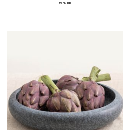
₪
76.00