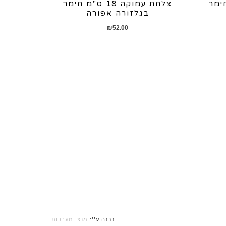
 ס"מ חימר
צלחת עמוקה 18 ס"מ חימר
בגלזורה אפורה
₪
52.00
נבנה ע''י
מנצ' מערכות