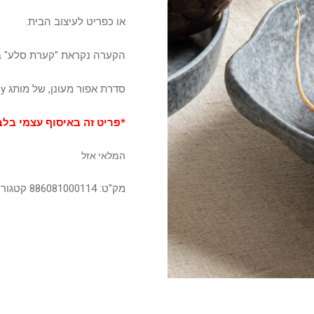
או כפריט לעיצוב הבית.
הקערה נקראת "קערת סלע" ב
סדרת אפור מעונן, של מותג Joy, בעלת גלזורה ייחודית בגוונים אפור,כחול ושחור
*פריט זה באיסוף עצמי בלב
המלאי אזל
מק"ט:
886081000114
קטגורי