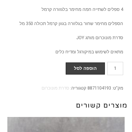
4 ספלים לשתייה חמה מחימר בלגזורה קרמל
הספלים מחימר שחור בגלזורה בגוון קרמל תכולה 350 מל
סדרת מונוכרום מותג JOY
מתאים לשימוש במיקורגל ומדיח כלים
כמות
הוספה לסל
של
4
מק"ט:
8871104193
קטגוריה:
סדרת מונוכרום
ספלים
לשתייה
מוצרים קשורים
חמה
מחימר
בגלזורה
קרמל